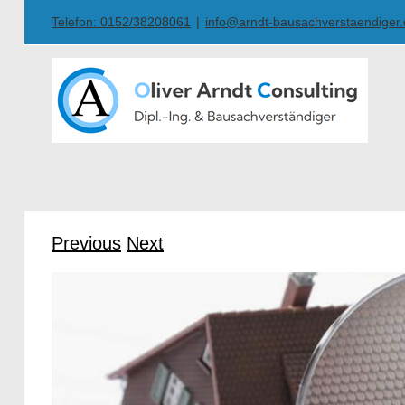
Skip
Telefon: 0152/38208061
|
info@arndt-bausachverstaendiger
to
content
Previous
Next