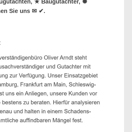
augutachten, ★ Baugutachter, ✺
hen Sie uns ✉ ✔.