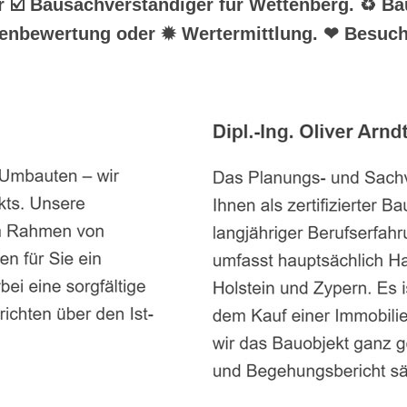
hr ☑️ Bausachverständiger für Wettenberg. ♻ B
ienbewertung oder ✹ Wertermittlung. ❤ Besuc