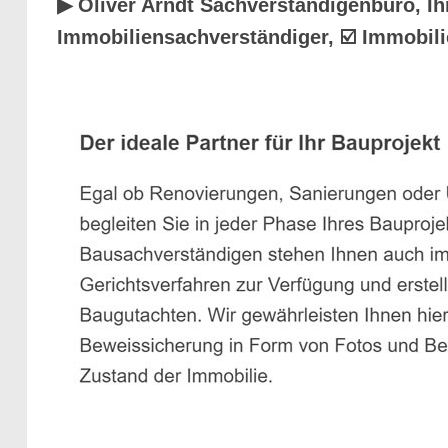
▶︎ Oliver Arndt Sachverständigenbüro, I
Immobiliensachverständiger, ☑️ Immobil