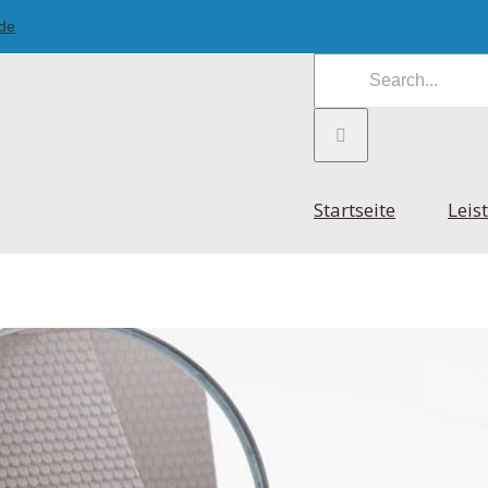
.de
Search
for:
Startseite
Leis