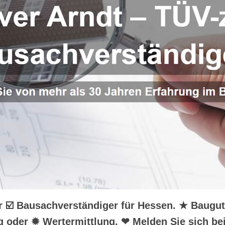
hr ☑️ Bausachverständiger für Hessen. ★ Baugu
 oder ✹ Wertermittlung. ❤ Melden Sie sich be