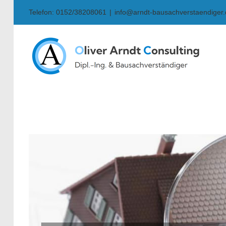
Skip
Telefon: 0152/38208061
|
info@arndt-bausachverstaendiger
to
content