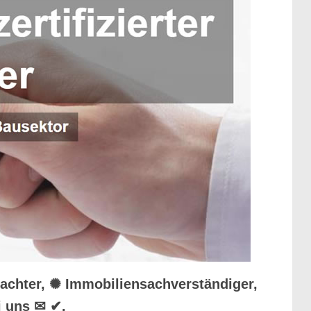
tachter, ✺ Immobiliensachverständiger,
i uns ✉ ✔.