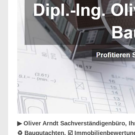
▶︎ Oliver Arndt Sachverständigenbüro, I
♻ Baugutachten, ☑️ Immobilienbewertung