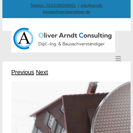
Skip
Telefon: 0152/38208061
|
info@arndt-
bausachverstaendiger.de
to
content
Previous
Next