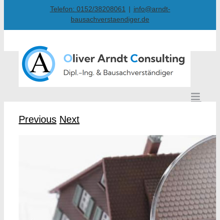
Skip
Telefon: 0152/38208061
|
info@arndt-
bausachverstaendiger.de
to
content
Previous
Next