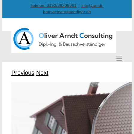
Skip
Telefon: 0152/38208061
|
info@arndt-
bausachverstaendiger.de
to
content
Previous
Next