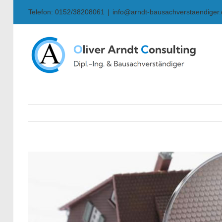
Skip
Telefon: 0152/38208061
|
info@arndt-bausachverstaendiger
to
content