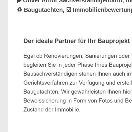
▶︎ Oliver Arndt Sachverständigenbüro, I
♻ Baugutachten, ☑️ Immobilienbewertung