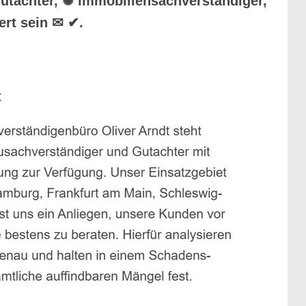
gutachter, ✺ Immobiliensachverständiger,
ert sein ✉ ✔.