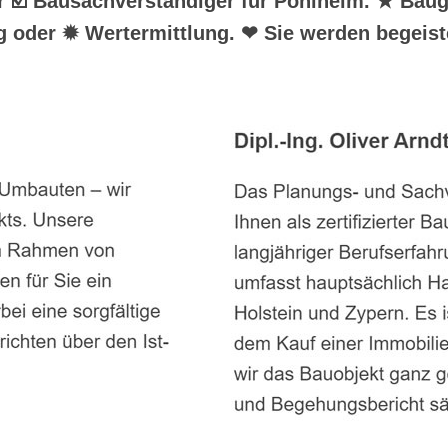
hr ☑️ Bausachverständiger für Pohlheim. ★ Bau
 oder ✹ Wertermittlung. ❤ Sie werden begeist