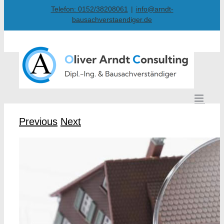
Skip
Telefon: 0152/38208061
|
info@arndt-
bausachverstaendiger.de
to
content
Previous
Next