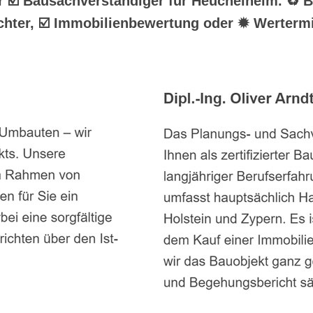
hr ☑️ Bausachverständiger für Heuchelheim. ♻ 
hter, ☑️ Immobilienbewertung oder ✹ Wertermit