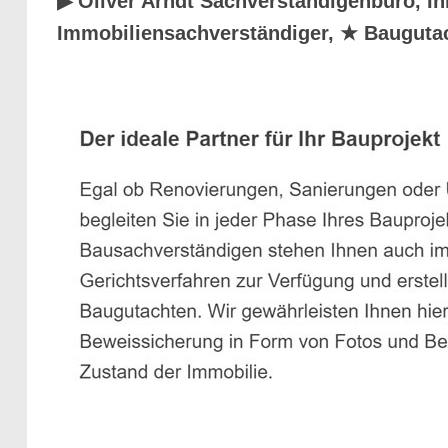
▶︎ Oliver Arndt Sachverständigenbüro, I
Immobiliensachverständiger, ★ Baugutac