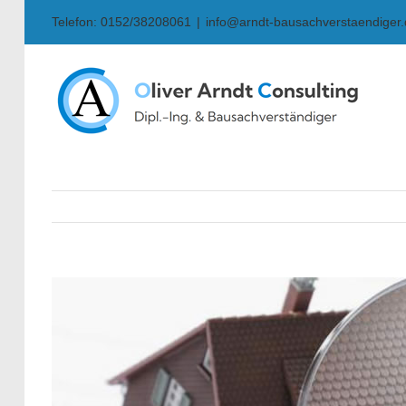
Skip
Telefon: 0152/38208061
|
info@arndt-bausachverstaendiger
to
content