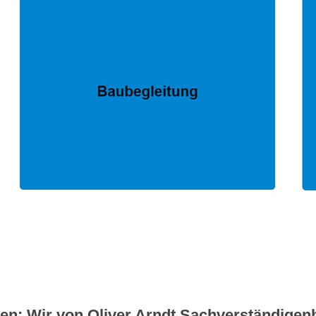
sen: Wir von Oliver Arndt Sachverständigenb