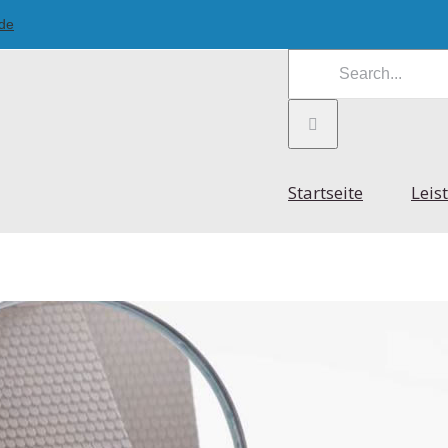
.de
Search
for:
Startseite
Leis