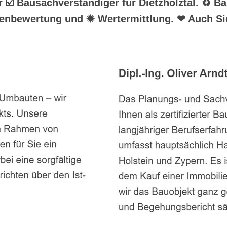
hr ☑️ Bausachverständiger für Dietzhölztal. ♻ 
ienbewertung und ✹ Wertermittlung. ❤ Auch Si