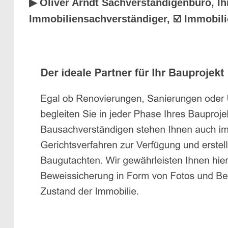
▶︎ Oliver Arndt Sachverständigenbüro, I
Immobiliensachverständiger, ☑️ Immobil