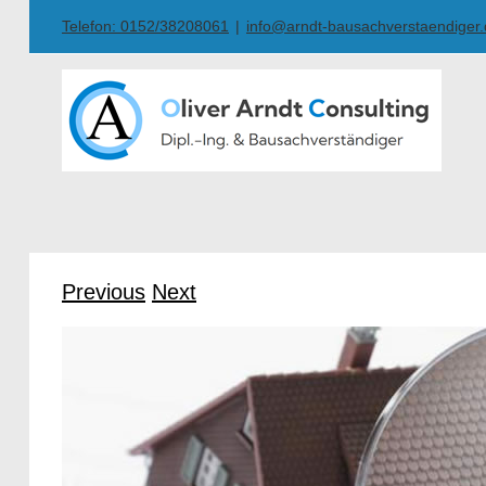
Skip
Telefon: 0152/38208061
|
info@arndt-bausachverstaendiger
to
content
Previous
Next