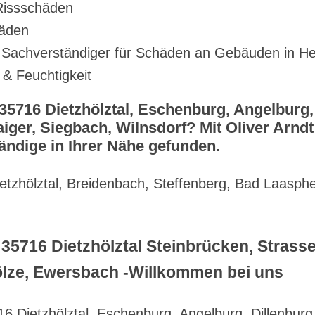
Rissschäden
häden
r Sachverständiger für Schäden an Gebäuden in H
& Feuchtigkeit
35716 Dietzhölztal, Eschenburg, Angelburg,
iger, Siegbach, Wilnsdorf? Mit Oliver Arn
ändige in Ihrer Nähe gefunden.
tzhölztal, Breidenbach, Steffenberg, Bad Laasphe
35716 Dietzhölztal Steinbrücken, Strass
ölze, Ewersbach -Willkommen bei uns
6 Dietzhölztal, Eschenburg, Angelburg, Dillenburg